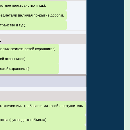
отное пространство и т.д.).
едметами (включая покрытие дороги).
анство и т.д.).
:
ческих возможностей охранников).
ей охранников).
остей охранников).
с техническими требованиями такой огнетушитель
ства (руководства объекта).