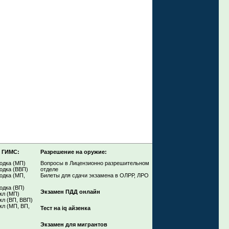
 ГИМС:
Разрешение на оружие:
лодка (МП)
Вопросы в Лицензионно разрешительном
лодка (ВВП)
отделе
лодка (МП,
Билеты для сдачи экзамена в ОЛРР, ЛРО
одка (ВП)
Экзамен ПДД онлайн
кл (МП)
кл (ВП, ВВП)
кл (МП, ВП,
Тест на iq айзенка
Экзамен для мигрантов