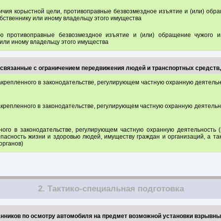
чия корыстной цели, противоправные безвозмездное изъятие и (или) обра
бственнику или иному владельцу этого имущества
 противоправные безвозмездное изъятие и (или) обращение чужого им
или иному владельцу этого имущества
, связанные с ограничением передвижения людей и транспортных средств
закрепленного в законодательстве, регулирующем частную охранную деятель
акрепленного в законодательстве, регулирующем частную охранную деятельн
ного в законодательстве, регулирующем частную охранную деятельность (
пасность жизни и здоровью людей, имуществу граждан и организаций, а т
органов)
2. Тактико-специальная подготовка
нников по осмотру автомобиля на предмет возможной установки взрывны