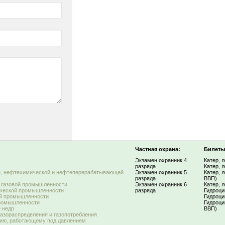
Частная охрана:
Билеты
Экзамен охранник 4
Катер, 
разряда
Катер, 
й, нефтехимической и нефтеперерабатывающей
Экзамен охранник 5
Катер, 
разряда
ВВП)
 газовой промышленности
Экзамен охранник 6
Катер, л
ической промышленности
разряда
Гидроци
ой промышленности
Гидроци
промышленности
Гидроци
 недр
ВВП)
азораспределения и газопотребления
нию, работающему под давлением