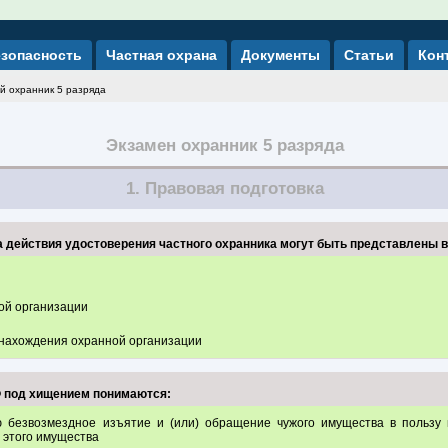
зопасность
Частная охрана
Документы
Статьи
Кон
й охранник 5 разряда
Экзамен охранник 5 разряда
1. Правовая подготовка
а действия удостоверения частного охранника могут быть представлены в
ой организации
 нахождения охранной организации
Ф под хищением понимаются:
безвозмездное изъятие и (или) обращение чужого имущества в пользу 
 этого имущества