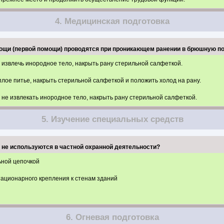
4. Медицинская подготовка
мощи (первой помощи) проводятся при проникающем ранении в брюшную п
 извлечь инородное тело, накрыть рану стерильной салфеткой.
плое питье, накрыть стерильной салфеткой и положить холод на рану.
 не извлекать инородное тело, накрыть рану стерильной салфеткой.
5. Изучение специальных средств
в не используются в частной охранной деятельности?
ьной цепочкой
ационарного крепления к стенам зданий
6. Огневая подготовка