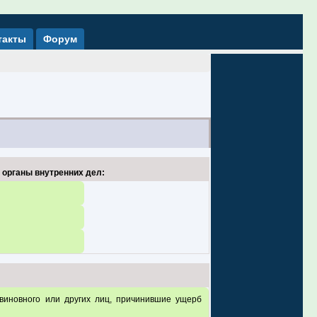
такты
Форум
 органы внутренних дел:
виновного или других лиц, причинившие ущерб