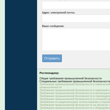
Адрес электронной почты:
Ваше сообщение:
Ростехнадзор:
Общие требования промышленной безопасности
Специальные требования промышленной безопасности
Требования промышленной безопасности в химическо
промышленности
Требования промышленной безопасности в нефтяной и
Требования промышленной безопасности в металлург
Требования промышленной безопасности в горнорудн
Требования промышленной безопасности в угольной 
Требования по рациональному использованию и охране
Требования промышленной безопасности на объектах г
Требования промышленной безопасности к оборудова