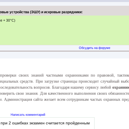
овые устройства (ЭШУ) и искровые разрядники:
е + 30°С)
Обсудить на форуме
 проверки своих знаний частными охранниками по правовой, тактико
пециальных средств. При загрузке страницы происходит случайный выбо
следовательность вопросов. Благодаря нашему сервису любой
охранник
проверить свои знания. Для качественного выполнения своих обязаннос
ки. Администрация сайта желает всем сотрудникам частых охранных пр
Написать комментарий
с при 2 ошибках экзамен считается пройденным