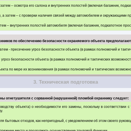
затем – осмотра его салона и внутренних полостей (включая багажник, подкап
 а затем – с проверки наличия связей между автомобилем и окружающими пр
тем – внутренних полостей автомобиля (включая багажник, подкапотное простр
нников по обеспечению безопасности охраняемого объекта предполагают
тем - пресечение угроз безопасности объекта (в рамках полномочий и такти
 угроз безопасности объекта (в рамках полномочий и тактических возможност
екта по мере их возникновения (в рамках полномочий и тактических возможн
3. Техническая подготовка
раны огнетушителя с сорванной (нарушенной) пломбой охраннику следует:
оводству объекта) о необходимости его замены, поскольку в соответствии 
у.
я бытовых отходов, как непригодный, с уведомлением об этом своего руковод
 прежнее место и продолжить осуществление трудовой функции.