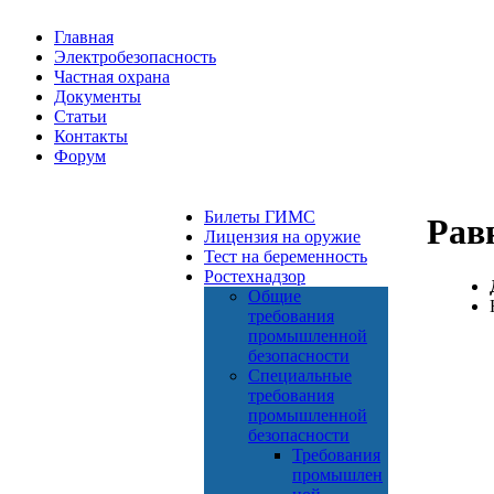
Главная
Электробезопасность
Частная охрана
Документы
Статьи
Контакты
Форум
Билеты ГИМС
Рав
Лицензия на оружие
Тест на беременность
Ростехнадзор
Общие
требования
промышленной
безопасности
Специальные
требования
промышленной
безопасности
Требования
промышлен