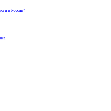
логи в России?
let.